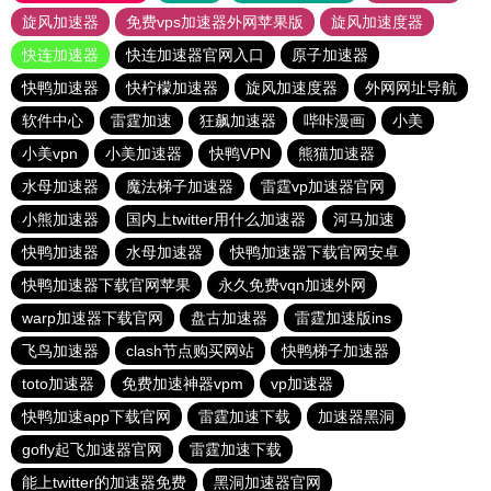
旋风加速器
免费vps加速器外网苹果版
旋风加速度器
快连加速器
快连加速器官网入口
原子加速器
快鸭加速器
快柠檬加速器
旋风加速度器
外网网址导航
软件中心
雷霆加速
狂飙加速器
哔咔漫画
小美
小美vpn
小美加速器
快鸭VPN
熊猫加速器
水母加速器
魔法梯子加速器
雷霆vp加速器官网
小熊加速器
国内上twitter用什么加速器
河马加速
快鸭加速器
水母加速器
快鸭加速器下载官网安卓
快鸭加速器下载官网苹果
永久免费vqn加速外网
warp加速器下载官网
盘古加速器
雷霆加速版ins
飞鸟加速器
clash节点购买网站
快鸭梯子加速器
toto加速器
免费加速神器vpm
vp加速器
快鸭加速app下载官网
雷霆加速下载
加速器黑洞
gofly起飞加速器官网
雷霆加速下载
能上twitter的加速器免费
黑洞加速器官网