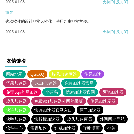
2025-01-03
支持
[0]
反对
[0]
游客
这款软件的设计非常人性化，使用起来非常方便。
2025-01-03
支持
[0]
反对
[0]
友情链接
网站地图
QuickQ
旋风加速度器
旋风加速
坚果加速器
tiktok加速器
狗急加速器官网
免费vqn外网加速
小蓝鸟
优途加速器官网
风驰加速器
旋风加速器
免费vps加速器外网苹果版
旋风加速度器
快连加速器
快连加速器官网入口
原子加速器
快鸭加速器
快柠檬加速器
旋风加速度器
外网网址导航
软件中心
雷霆加速
狂飙加速器
哔咔漫画
小美