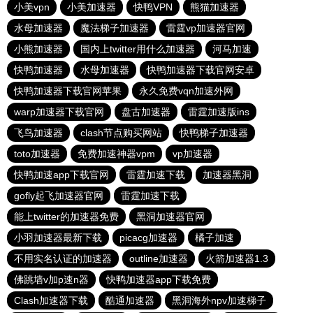
小美vpn
小美加速器
快鸭VPN
熊猫加速器
水母加速器
魔法梯子加速器
雷霆vp加速器官网
小熊加速器
国内上twitter用什么加速器
河马加速
快鸭加速器
水母加速器
快鸭加速器下载官网安卓
快鸭加速器下载官网苹果
永久免费vqn加速外网
warp加速器下载官网
盘古加速器
雷霆加速版ins
飞鸟加速器
clash节点购买网站
快鸭梯子加速器
toto加速器
免费加速神器vpm
vp加速器
快鸭加速app下载官网
雷霆加速下载
加速器黑洞
gofly起飞加速器官网
雷霆加速下载
能上twitter的加速器免费
黑洞加速器官网
小羽加速器最新下载
picacg加速器
橘子加速
不用实名认证的加速器
outline加速器
火箭加速器1.3
佛跳墙v加p速n器
快鸭加速器app下载免费
Clash加速器下载
酷通加速器
黑洞海外npv加速梯子