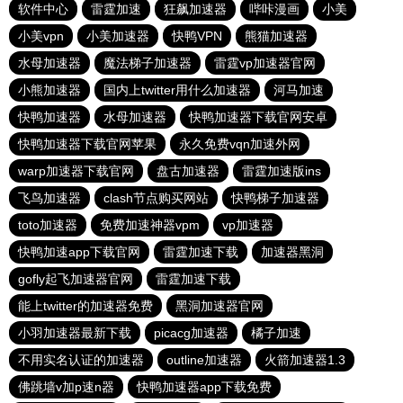
软件中心
雷霆加速
狂飙加速器
哔咔漫画
小美
小美vpn
小美加速器
快鸭VPN
熊猫加速器
水母加速器
魔法梯子加速器
雷霆vp加速器官网
小熊加速器
国内上twitter用什么加速器
河马加速
快鸭加速器
水母加速器
快鸭加速器下载官网安卓
快鸭加速器下载官网苹果
永久免费vqn加速外网
warp加速器下载官网
盘古加速器
雷霆加速版ins
飞鸟加速器
clash节点购买网站
快鸭梯子加速器
toto加速器
免费加速神器vpm
vp加速器
快鸭加速app下载官网
雷霆加速下载
加速器黑洞
gofly起飞加速器官网
雷霆加速下载
能上twitter的加速器免费
黑洞加速器官网
小羽加速器最新下载
picacg加速器
橘子加速
不用实名认证的加速器
outline加速器
火箭加速器1.3
佛跳墙v加p速n器
快鸭加速器app下载免费