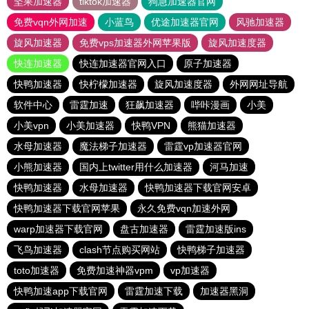
坚果加速器
tiktok加速器
狗急加速器官网
免费vqn外网加速
小蓝鸟
优途加速器官网
风驰加速器
旋风加速器
免费vps加速器外网苹果版
旋风加速度器
快连加速器
快连加速器官网入口
原子加速器
快鸭加速器
快柠檬加速器
旋风加速度器
外网网址导航
软件中心
雷霆加速
狂飙加速器
哔咔漫画
小美
小美vpn
小美加速器
快鸭VPN
熊猫加速器
水母加速器
魔法梯子加速器
雷霆vp加速器官网
小熊加速器
国内上twitter用什么加速器
河马加速
快鸭加速器
水母加速器
快鸭加速器下载官网安卓
快鸭加速器下载官网苹果
永久免费vqn加速外网
warp加速器下载官网
盘古加速器
雷霆加速版ins
飞鸟加速器
clash节点购买网站
快鸭梯子加速器
toto加速器
免费加速神器vpm
vp加速器
快鸭加速app下载官网
雷霆加速下载
加速器黑洞