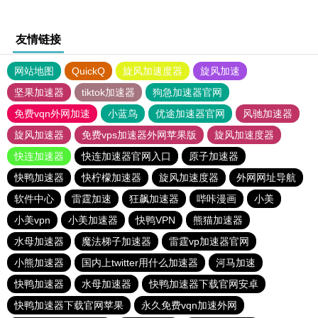
友情链接
网站地图
QuickQ
旋风加速度器
旋风加速
坚果加速器
tiktok加速器
狗急加速器官网
免费vqn外网加速
小蓝鸟
优途加速器官网
风驰加速器
旋风加速器
免费vps加速器外网苹果版
旋风加速度器
快连加速器
快连加速器官网入口
原子加速器
快鸭加速器
快柠檬加速器
旋风加速度器
外网网址导航
软件中心
雷霆加速
狂飙加速器
哔咔漫画
小美
小美vpn
小美加速器
快鸭VPN
熊猫加速器
水母加速器
魔法梯子加速器
雷霆vp加速器官网
小熊加速器
国内上twitter用什么加速器
河马加速
快鸭加速器
水母加速器
快鸭加速器下载官网安卓
快鸭加速器下载官网苹果
永久免费vqn加速外网