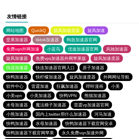
友情链接
网站地图
QuickQ
旋风加速度器
旋风加速
坚果加速器
tiktok加速器
狗急加速器官网
免费vqn外网加速
小蓝鸟
优途加速器官网
风驰加速器
旋风加速器
免费vps加速器外网苹果版
旋风加速度器
快连加速器
快连加速器官网入口
原子加速器
快鸭加速器
快柠檬加速器
旋风加速度器
外网网址导航
软件中心
雷霆加速
狂飙加速器
哔咔漫画
小美
小美vpn
小美加速器
快鸭VPN
熊猫加速器
水母加速器
魔法梯子加速器
雷霆vp加速器官网
小熊加速器
国内上twitter用什么加速器
河马加速
快鸭加速器
水母加速器
快鸭加速器下载官网安卓
快鸭加速器下载官网苹果
永久免费vqn加速外网