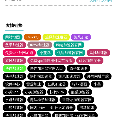
2025-01-09
支持
[0]
反对
[0]
友情链接
网站地图
QuickQ
旋风加速度器
旋风加速
坚果加速器
tiktok加速器
狗急加速器官网
免费vqn外网加速
小蓝鸟
优途加速器官网
风驰加速器
旋风加速器
免费vps加速器外网苹果版
旋风加速度器
快连加速器
快连加速器官网入口
原子加速器
快鸭加速器
快柠檬加速器
旋风加速度器
外网网址导航
软件中心
雷霆加速
狂飙加速器
哔咔漫画
小美
小美vpn
小美加速器
快鸭VPN
熊猫加速器
水母加速器
魔法梯子加速器
雷霆vp加速器官网
小熊加速器
国内上twitter用什么加速器
河马加速
快鸭加速器
水母加速器
快鸭加速器下载官网安卓