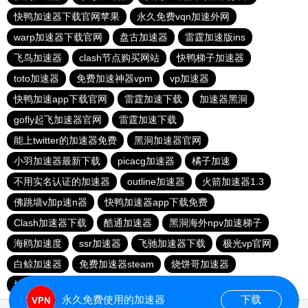
快鸭加速器下载官网苹果
永久免费vqn加速外网
warp加速器下载官网
盘古加速器
雷霆加速版ins
飞鸟加速器
clash节点购买网站
快鸭梯子加速器
toto加速器
免费加速神器vpm
vp加速器
快鸭加速app下载官网
雷霆加速下载
加速器黑洞
gofly起飞加速器官网
雷霆加速下载
能上twitter的加速器免费
黑洞加速器官网
小羽加速器最新下载
picacg加速器
橘子加速
不用实名认证的加速器
outline加速器
火箭加速器1.3
佛跳墙v加p速n器
快鸭加速器app下载免费
Clash加速器下载
酷通加速器
黑洞海外npv加速梯子
海鸥加速度
ssr加速器
飞驰加速器下载
极光vp官网
白鲸加速器
免费加速器steam
烧饼哥加速器
旋风加速度器
小猫咪clash教程
永久免费使用的加速器
下载