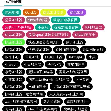
友情链接
网站地图
QuickQ
旋风加速度器
旋风加速
坚果加速器
tiktok加速器
狗急加速器官网
免费vqn外网加速
小蓝鸟
优途加速器官网
风驰加速器
旋风加速器
免费vps加速器外网苹果版
旋风加速度器
快连加速器
快连加速器官网入口
原子加速器
快鸭加速器
快柠檬加速器
旋风加速度器
外网网址导航
软件中心
雷霆加速
狂飙加速器
哔咔漫画
小美
小美vpn
小美加速器
快鸭VPN
熊猫加速器
水母加速器
魔法梯子加速器
雷霆vp加速器官网
小熊加速器
国内上twitter用什么加速器
河马加速
快鸭加速器
水母加速器
快鸭加速器下载官网安卓
快鸭加速器下载官网苹果
永久免费vqn加速外网
warp加速器下载官网
盘古加速器
雷霆加速版ins
飞鸟加速器
clash节点购买网站
快鸭梯子加速器